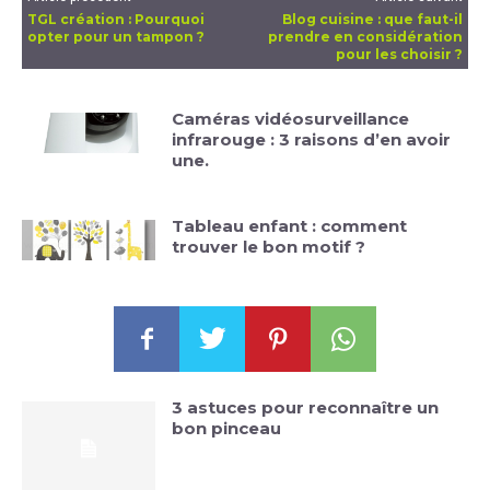
TGL création : Pourquoi
Blog cuisine : que faut-il
opter pour un tampon ?
prendre en considération
pour les choisir ?
Caméras vidéosurveillance
infrarouge : 3 raisons d’en avoir
une.
Tableau enfant : comment
trouver le bon motif ?
3 astuces pour reconnaître un
bon pinceau