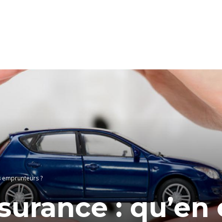
es emprunteurs ?
urance : qu’en e