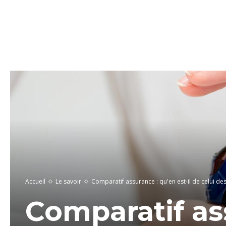
Accueil
Le savoir
Comparatif assurance : qu'en est-il de celui d
Comparatif ass