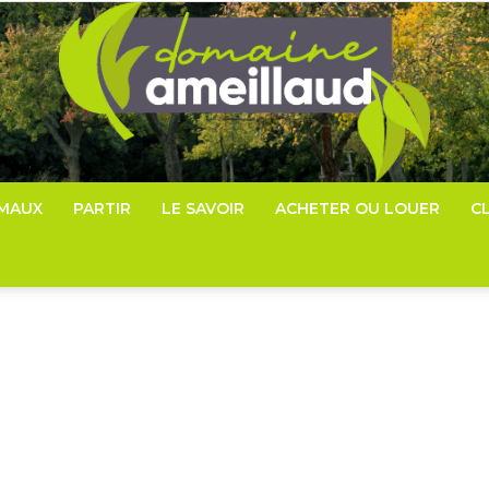
IMAUX
PARTIR
LE SAVOIR
ACHETER OU LOUER
C
Domaine-
ameillaud.com