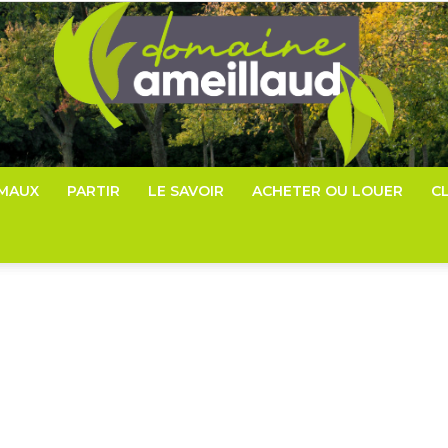
IMAUX
PARTIR
LE SAVOIR
ACHETER OU LOUER
C
Domaine-
ameillaud.com