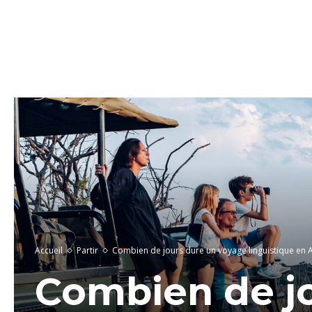
Accueil
Partir
Combien de jours dure un voyage linguistique en 
Combien de j