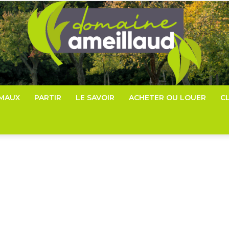
IMAUX
PARTIR
LE SAVOIR
ACHETER OU LOUER
C
Domaine-
ameillaud.com